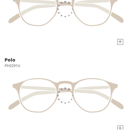
+
Polo
PH2291U
+