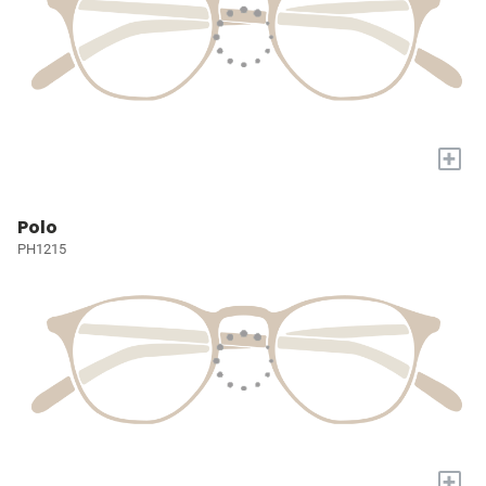
+
Polo
PH1215
+