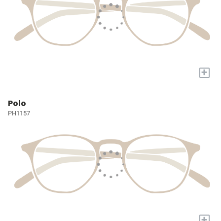
+
Polo
PH1157
+