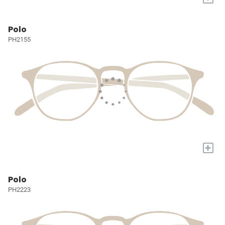
Polo
PH2155
+
Polo
PH2223