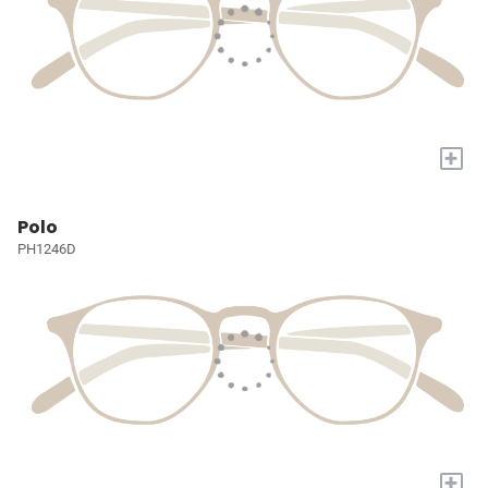
+
Polo
PH1246D
+