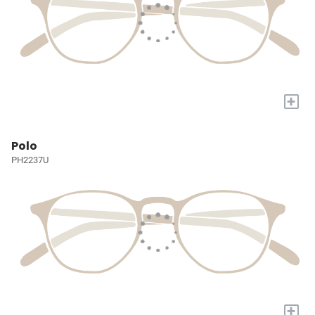
+
Polo
PH2237U
+